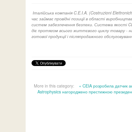
Італійська компанія C.E.I.A. (Costruzioni Elettronic
час займає провідні позиції в області виробниц
систем забезпечення безпеки. Система якості CE
діє протягом всього життєвого циклу товару - н
готової продукції і післяпродажного обслуговуван
More in this category:
« CEIA розробила датчик а
Astrophysics нагороджено престижною президен