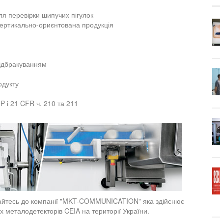
я перевірки шипучих пігулок
ертикально-ориєнтована продукція
відбракуванням
одукту
P і 21 CFR ч. 210 та 211
тайтесь до компанії "MKT-COMMUNICATION" яка здійснює
 металодетекторів CEIA на території України.