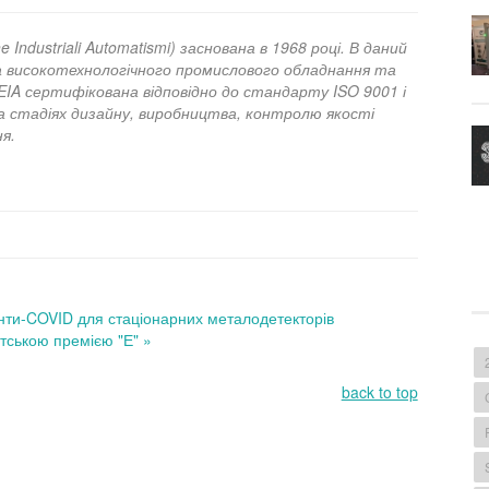
he Industriali Automatismi) заснована в 1968 році. В даний
тва високотехнологічного промислового обладнання та
IA сертифікована відповідно до стандарту ISO 9001 і
а стадіях дизайну, виробництва, контролю якості
ня.
нти-COVID для стаціонарних металодетекторів
тською премією "Е" »
back to top