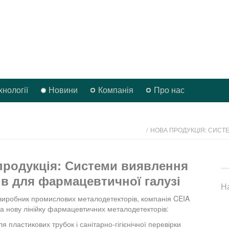
хнології
Новини
Компанія
Про нас
/
НОВА ПРОДУКЦІЯ: СИСТ
продукція: Системи виявлення
ів для фармацевтичної галузі
Н
виробник промислових металодетекторів, компанія CEIA
а нову лінійку фармацевтичних металодетекторів:
я пластикових трубок і санітарно-гігієнічної перевірки