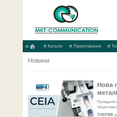
Каталог
Проектування
Те
Новини
Нова 
метал
Провідний 
представил
THS/FBB
дл