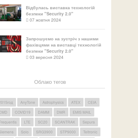
Відбулась виставка технологій
безпеки "Security 2.0"
07 жовтня 2024
Запрошуємо на зустріч з нашими
фахівцями на виставці технологій
безпеки "Security 2.0"
03 вересня 2024
Облако тегов
2015год
AnyTone
Astrophysics
ATEX
CEIA
CMD
COVID19
DAMM
DMR
EMIS MAIL
Frequentis
LTE
SC20
SCANTRAK
Sepura
Siemens
Solo
SRG3900
STP9000
Teltronic