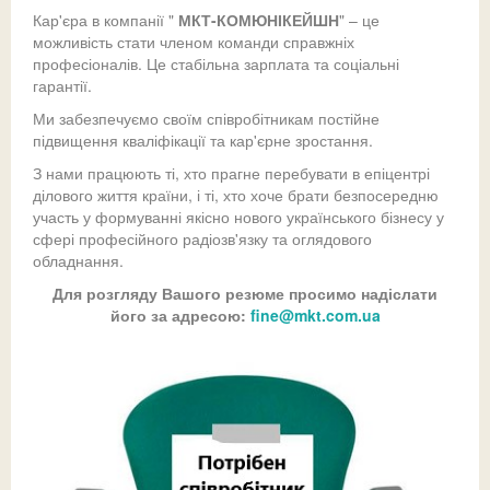
Компанія
Iндустріальні металодетектори
Частотний консалтинг
Рішення:
Додатки TETRA
Для армії
Металодетектори
Постачання
TETRA
Кар'єра в компанії "
МКТ-КОМЮНІКЕЙШН
" – це
можливість стати членом команди справжніх
Про нас
Для армії
Приклади реалізованих проектів
Прикладні рішення:
Інформація:
Фармацевтичні металодетектори
для правоохоронних органів
Стандарт DMR
Рентгенотелевізійні інтроскопи
Монтаж
DMR
ATEX
професіоналів. Це стабільна зарплата та соціальні
гарантії.
Сервісний центр
Партнери:
Харчові металодетектори
Astrophysics
Mesh-радіомережі
Детектори вибухових речовин
Радіозв'язок
УКВ аналоговий радіозв'язок
Центри управління безпекою
Системна інтеграція
Вакансії
Ми забезпечуємо своїм співробітникам постійне
підвищення кваліфікації та кар'єрне зростання.
Камуфляж
Допомога:
Інше обладнання для догляду
Ремонт радіостанцій
Scanna
Mesh-радіомережі
Статті
Підземний радіозв'язок
Наші розробки
Радіозв'язок
З нами працюють ті, хто прагне перебувати в епіцентрі
Аксесуари обладнання для догляду
Ремонт металодетектора
Маскувальні сітки
Сучасний радіозв'язок для нафтогазової галузі
VMI
Фотогалерея
Догляд
COMPANY'S PROFILE
ділового життя країни, і ті, хто хоче брати безпосередню
участь у формуванні якісно нового українського бізнесу у
Ремонт рентгенотелевізійного інтроскопу
Снайперські костюми
Грунтові металодетектори
Написати нам
сфері професійного радіозв'язку та оглядового
обладнання.
Маскувальні парасолі
Для розгляду Вашого резюме просимо надіслати
його за адресою:
fine@mkt.com.ua