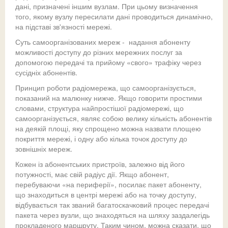
дані, призначені іншим вузлам. При цьому визначення
того, якому вузлу пересилати дані проводиться динамічно,
на підставі зв'язності мережі.
Суть самоорганізованих мереж - надання абоненту
можливості доступу до різних мережних послуг за
допомогою передачі та прийому «свого» трафіку через
сусідніх абонентів.
Принцип роботи радіомережа, що самоорганізується,
показаний на малюнку нижче. Якщо говорити простими
словами, структура найпростішої радіомережі, що
самоорганізується, являє собою велику кількість абонентів
на деякій площі, яку спрощено можна назвати площею
покриття мережі, і одну або кілька точок доступу до
зовнішніх мереж.
Кожен із абонентських пристроїв, залежно від його
потужності, має свій радіус дії. Якщо абонент,
перебуваючи «на периферії», посилає пакет абоненту,
що знаходиться в центрі мережі або на точку доступу,
відбувається так званий багатоскачковий процес передачі
пакета через вузли, що знаходяться на шляху заздалегідь
прокладеного маршруту. Таким чином, можна сказати, що