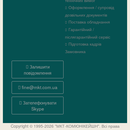
технічних вимог
Оформлення / супровід
дозвільних документів
Поставка обладнання
Гарантійний /
післягарантійний сервіс
Підготовка кадрів
Замовника
Залишити
повідомлення
fine@mkt.com.ua
Зателефонувати
Skype
Copyright © 1995-2026 "МКТ-КОМЮНІКЕЙШН". Всі права