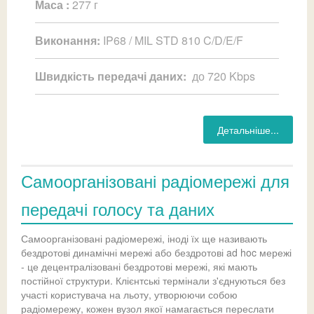
Маса :
277 г
Виконання:
IP68 / MIL STD 810 C/D/E/F
Швидкість передачі даних:
до 720 Kbps
Детальніше...
Самоорганізовані радіомережі для
передачі голосу та даних
Самоорганізовані радіомережі, іноді їх ще називають
бездротові динамічні мережі або бездротові ad hoc мережі
- це децентралізовані бездротові мережі, які мають
постійної структури. Клієнтські термінали з'єднуються без
участі користувача на льоту, утворюючи собою
радіомережу, кожен вузол якої намагається переслати