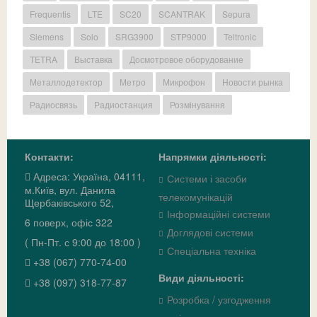
Frequentis
LTE
SC20
SCANTRAK
Sepura
Siemens
Solo
SRG3900
STP9000
Teltronic
TETRA
Выставка
Досмотровое оборудование
Металлодетектор
Метро
Микрофон
Новости рынка
Радиосвязь
Радиостанция
Розмінування
Контакти:
Напрямки діяльності:
Адреса: Україна, 04111,
Системи і засоби
м.Київ, вул. Данила
телекомунікацій
Щербаківського 52,
Інформаційні системи
6 поверх, офіс 322
Доглядові системи
( Пн-Пт. с 9:00 до 18:00 )
Спеціальна техніка
+38 (067) 770-74-00
Види діяльності:
+38 (097) 318-77-87
Розробка / узгодження