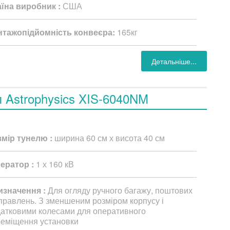
аїна виробник :
США
нтажопідйомність конвеєра:
165кг
Детальніше...
п Astrophysics XIS-6040NM
змір тунелю :
ширина 60 см х висота 40 см
нератор :
1 х 160 кВ
изначення :
Для огляду ручного багажу, поштових
правлень. З зменшеним розміром корпусу і
атковими колесами для оперативного
еміщення установки