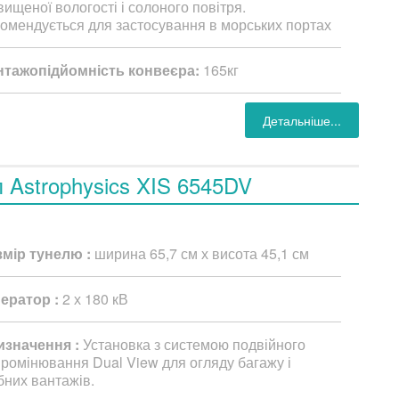
вищеної вологості і солоного повітря.
омендується для застосування в морських портах
нтажопідйомність конвеєра:
165кг
Детальніше...
п Astrophysics XIS 6545DV
змір тунелю :
ширина 65,7 см х висота 45,1 см
нератор :
2 х 180 кВ
изначення :
Установка з системою подвійного
ромінювання Dual View для огляду багажу і
бних вантажів.