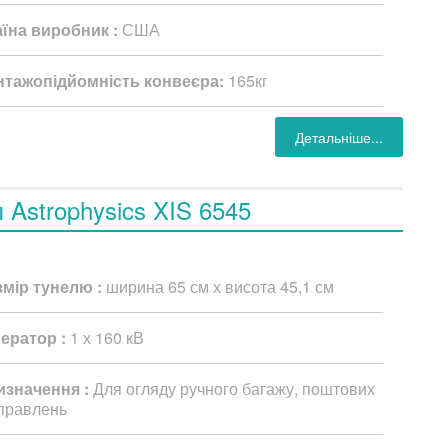
аїна виробник :
США
нтажопідйомність конвеєра:
165кг
Детальніше...
п Astrophysics XIS 6545
змір тунелю :
ширина 65 см х висота 45,1 см
нератор :
1 х 160 кВ
изначення :
Для огляду ручного багажу, поштових
правлень