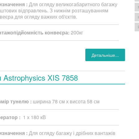
изначення :
Для огляду великогабаритного багажу
оштових відправлень. З нижнім розташуванням
веєра для огляду важких об'єктів.
нтажопідйомність конвеєра:
200кг
Детальніше...
п Astrophysics XIS 7858
змір тунелю :
ширина 78 см х висота 58 см
нератор :
1 х 180 кВ
изначення :
Для огляду багажу і дрібних вантажів