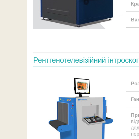
Кр
Ва
Рентгенотелевізійний інтроско
Ро
Ге
Пр
від
дод
пер