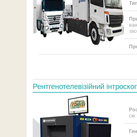
Тип
Пр
ван
зас
Про
Рентгенотелевізійний інтроско
Ро
см
Ге