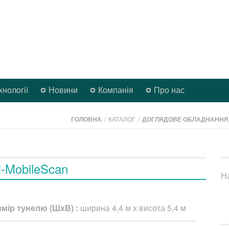
хнології
Новини
Компанія
Про нас
ГОЛОВНА
/
КАТАЛОГ
/
ДОГЛЯДОВЕ ОБЛАДНАННЯ
-MobileScan
Н
змір тунелю (ШхВ) :
ширина 4,4 м х висота 5,4 м