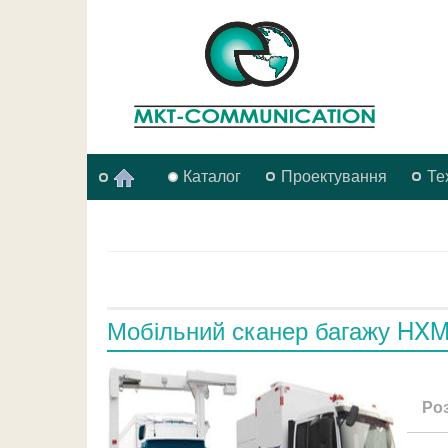
Каталог
Проектування
Те
Мобільний сканер багажу HXM
Ро