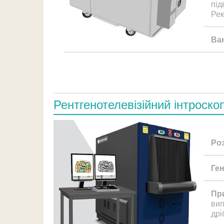
під
Рек
Ва
Рентгенотелевізійний інтроско
Ро
Ге
Пр
вип
дрі