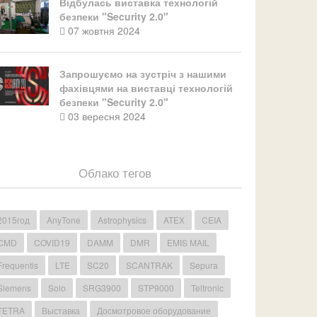
Відбулась виставка технологій
безпеки "Security 2.0"
07 жовтня 2024
Запрошуємо на зустріч з нашими
фахівцями на виставці технологій
безпеки "Security 2.0"
03 вересня 2024
Облако тегов
2015год
AnyTone
Astrophysics
ATEX
CEIA
CMD
COVID19
DAMM
DMR
EMIS MAIL
Frequentis
LTE
SC20
SCANTRAK
Sepura
Siemens
Solo
SRG3900
STP9000
Teltronic
TETRA
Выставка
Досмотровое оборудование