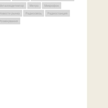
Металлодетектор
Метро
Микрофон
Новости рынка
Радиосвязь
Радиостанция
Розмінування