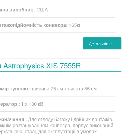
аїна виробник
: США
нтажопідйомність конвеєра:
165кг
Детальніше...
п Astrophysics XIS 7555R
змір тунелю :
ширина 75 см х висота 55 см
ератор : 1
х 180 кВ
изначення :
Для огляду багажу і дрібних вантажів,
ижнім розташуванням конвеєра. Корпус виконаний
ержавіючої сталі, для експлуатації в умовах