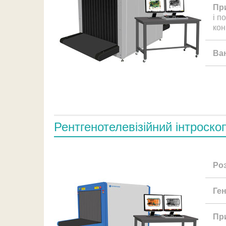
Пр
і п
кон
Ва
Рентгенотелевізійний інтроско
Ро
Ге
Пр