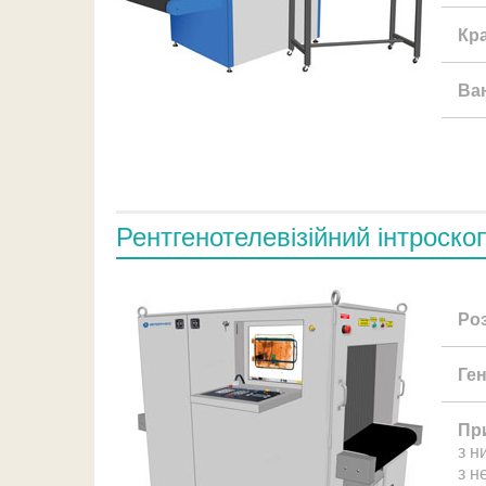
Кр
Ва
Рентгенотелевізійний інтроско
Ро
Ген
Пр
з н
з н