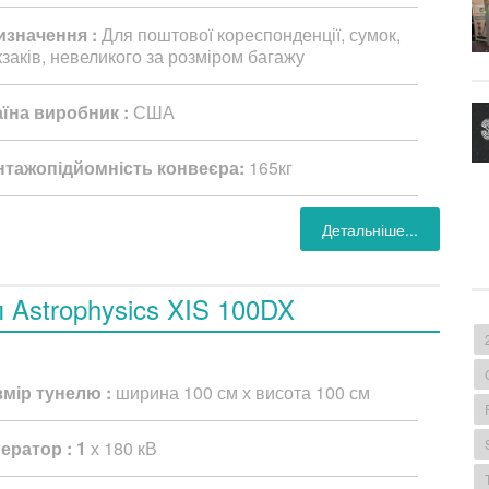
изначення :
Для поштової кореспонденції, сумок,
заків, невеликого за розміром багажу
аїна виробник :
США
нтажопідйомність конвеєра:
165кг
Детальніше...
п Astrophysics XIS 100DX
змір тунелю :
ширина 100 см х висота 100 см
ератор : 1
х 180 кВ