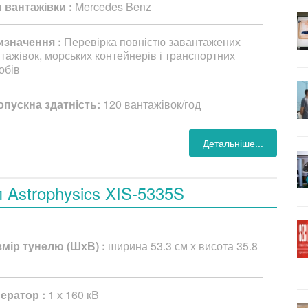
 вантажівки :
Mercedes Benz
изначення :
Перевірка повністю завантажених
тажівок, морських контейнерів і транспортних
обів
пускна здатність:
120 вантажівок/год
Детальніше...
п Astrophysics XIS-5335S
змір тунелю (ШхВ) :
ширина 53.3 см х висота 35.8
нератор :
1 х 160 кВ