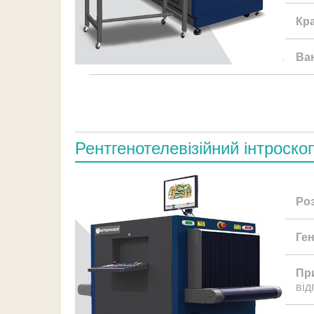
Кр
Ва
Рентгенотелевізійний інтроско
Ро
Ге
Пр
від