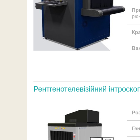
Пр
рюк
Кр
Ва
Рентгенотелевізійний інтроско
Ро
Ген