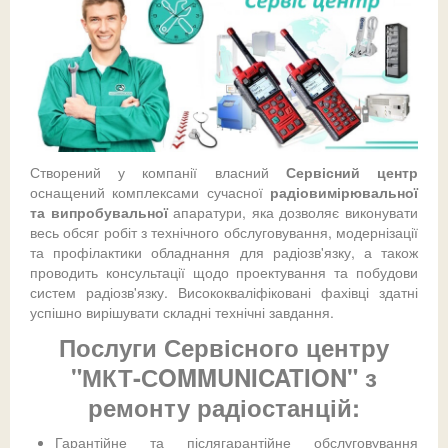
Компанія
Iндустріальні металодетектори
Частотний консалтинг
Рішення:
Додатки TETRA
Для армії
Металодетектори
Постачання
TETRA
Про нас
Для армії
Приклади реалізованих проектів
Прикладні рішення:
Інформація:
Фармацевтичні металодетектори
для правоохоронних органів
Стандарт DMR
Рентгенотелевізійні інтроскопи
Монтаж
DMR
ATEX
Сервісний центр
Партнери:
Харчові металодетектори
Astrophysics
Mesh-радіомережі
Детектори вибухових речовин
Радіозв'язок
УКВ аналоговий радіозв'язок
Центри управління безпекою
Системна інтеграція
Вакансії
Камуфляж
Допомога:
Інше обладнання для догляду
Ремонт радіостанцій
Scanna
Mesh-радіомережі
Статті
Підземний радіозв'язок
Наші розробки
Радіозв'язок
Аксесуари обладнання для догляду
Ремонт металодетектора
Маскувальні сітки
Сучасний радіозв'язок для нафтогазової галузі
VMI
Фотогалерея
Догляд
COMPANY'S PROFILE
Створений у компанії власний
Сервісний центр
оснащений комплексами сучасної
радіовимірювальної
Ремонт рентгенотелевізійного інтроскопу
Снайперські костюми
Грунтові металодетектори
Написати нам
та випробувальної
апаратури, яка дозволяє виконувати
весь обсяг робіт з технічного обслуговування, модернізації
Маскувальні парасолі
та профілактики обладнання для радіозв'язку, а також
проводить консультації щодо проектування та побудови
систем радіозв'язку. Висококваліфіковані фахівці здатні
успішно вирішувати складні технічні завдання.
Послуги Сервісного центру
"МКТ-СOMMUNICATION" з
ремонту радіостанцій:
Гарантійне та післягарантійне обслуговування