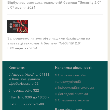
Відбулась виставка технологій безпеки "Security 2.0"
07 жовтня 2024
Запрошуємо на зустріч з нашими фахівцями на
виставці технологій безпеки "Security 2.0"
03 вересня 2024
Контакти:
Напрямки діяльності:
Адреса: Україна, 04111,
Системи і засоби
м.Київ, вул. Данила
телекомунікацій
Щербаківського 52,
Інформаційні системи
6 поверх, офіс 322
Доглядові системи
( Пн-Пт. с 9:00 до 18:00 )
Спеціальна техніка
+38 (067) 770-74-00
Види діяльності: