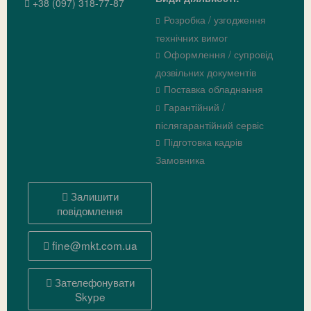
+38 (097) 318-77-87
Розробка / узгодження
технічних вимог
Оформлення / супровід
дозвільних документів
Поставка обладнання
Гарантійний /
післягарантійний сервіс
Підготовка кадрів
Замовника
Залишити
повідомлення
fine@mkt.com.ua
Зателефонувати
Skype